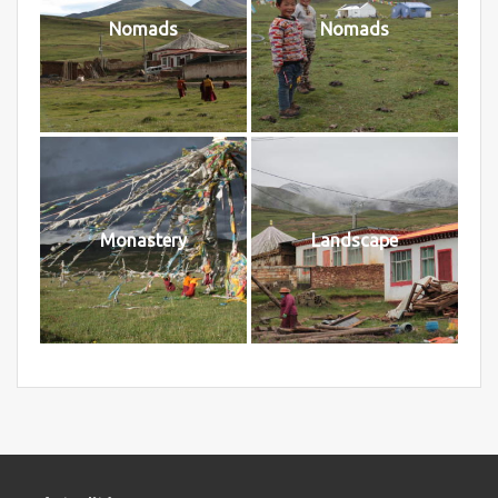
Nomads
Nomads
Monastery
Landscape